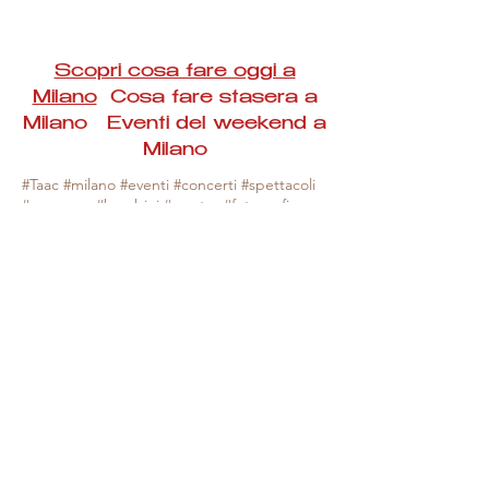
Scopri cosa fare oggi a
Milano
Cosa fare stasera a
Milano Eventi del weekend a
Milano
#Taac #milano #eventi #concerti #spettacoli
#rassegne #bambini #mostre #fotografia
#feste #mercati #fiere #teatro #giochi #locali
#serate #incontri #manifestazioni #sport
#negozi #sport #visiteguidate #convegni
#corsi #cibo
#vino
#shopping #serate
#milanoeventioggi #milanoeventiweekend
#milanoeventinavigli #eventimilanostasera
#mercatinimilano #eventimilano
#cosafareoggi #cosafaremilano.
N.B. Milano Eventi Taac non ha alcuna
responsabilità sull'eventuale annullamento,
variazione o sospensione di un evento, non
essendo mai uno degli organizzatori degli