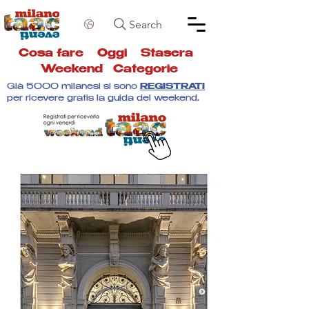
Search
Cosa fare
Oggi
Stasera
Weekend
Categorie
Già 5000 milanesi si sono
REGISTRATI
per ricevere gratis la guida del weekend.