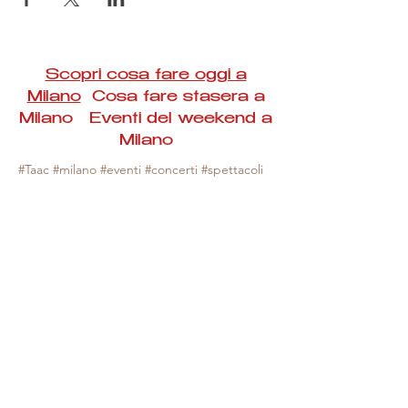
Scopri cosa fare oggi a
Milano
Cosa fare stasera a
Milano Eventi del weekend a
Milano
#Taac #milano #eventi #concerti #spettacoli
#rassegne #bambini #mostre #fotografia
#feste #mercati #fiere #teatro #giochi #locali
#serate #incontri #manifestazioni #sport
#negozi #sport #visiteguidate #convegni
#corsi #cibo
#vino
#shopping #serate
#milanoeventioggi #milanoeventiweekend
#milanoeventinavigli #eventimilanostasera
#mercatinimilano #eventimilano
#cosafareoggi #cosafaremilano.
N.B. Milano Eventi Taac non ha alcuna
responsabilità sull'eventuale annullamento,
variazione o sospensione di un evento, non