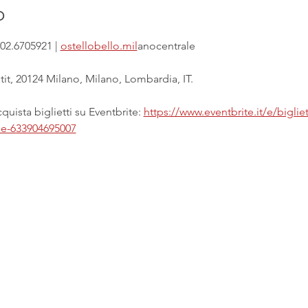
o
02.6705921 | 
ostellobello.mil
anocentrale
it, 20124 Milano, Milano, Lombardia, IT.
uista biglietti su Eventbrite: 
https://www.eventbrite.it/e/biglie
ale-633904695007