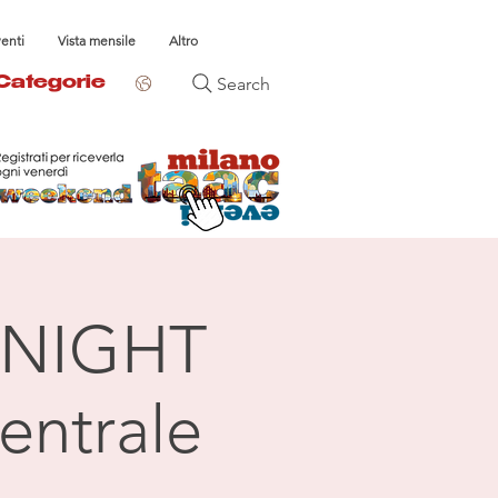
venti
Vista mensile
Altro
Search
Categorie
NIGHT
entrale