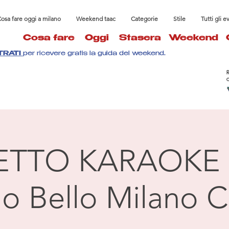
osa fare oggi a milano
Weekend taac
Categorie
Stile
Tutti gli e
Cosa fare
Oggi
Stasera
Weekend
TRATI
per ricevere gratis la guida del weekend.
ETTO KARAOKE 
llo Bello Milano C