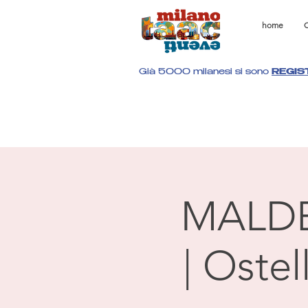
home
C
Già 5000 milanesi si sono
REGIS
MALD
| Oste