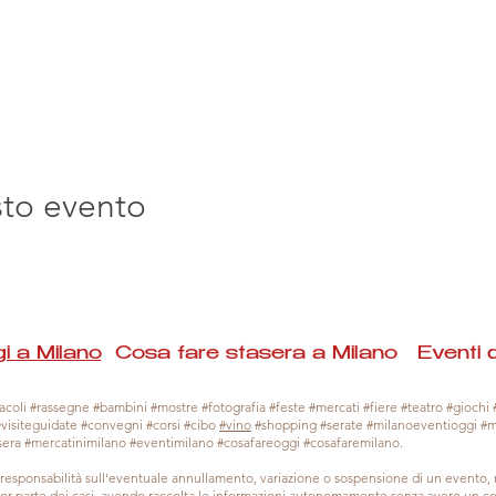
sto evento
i a Milano
Cosa fare stasera a Milano Eventi 
coli #rassegne #bambini #mostre #fotografia #feste #mercati #fiere #teatro #giochi #
#visiteguidate #convegni #corsi #cibo
#vino
#shopping #serate #milanoeventioggi #
sera #mercatinimilano #eventimilano #cosafareoggi #cosafaremilano.
responsabilità sull'eventuale annullamento, variazione o sospensione di un evento
gior parte dei casi, avendo raccolta le informazioni autonomamente senza avere un con