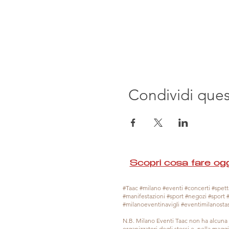
Condividi que
Scopri cosa fare ogg
#Taac #milano #eventi #concerti #spetta
#manifestazioni #sport #negozi #sport 
#milanoeventinavigli #eventimilanosta
N.B. Milano Eventi Taac non ha alcuna 
organizzatori degli stessi e, nella mag