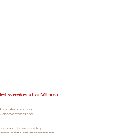
del weekend a Milano
locali #serate #incontri
milanoeventiweekend
, non essendo mai uno degli
tatto diretto con gli organizzatori.