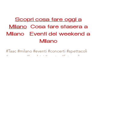
Scopri cosa fare oggi a
Milano
Cosa fare stasera a
Milano Eventi del weekend a
Milano
#Taac #milano #eventi #concerti #spettacoli
#rassegne #bambini #mostre #fotografia
#feste #mercati #fiere #teatro #giochi #locali
#serate #incontri #manifestazioni #sport
#negozi #sport #visiteguidate #convegni
#corsi #cibo
#vino
#shopping #serate
#milanoeventioggi #milanoeventiweekend
#milanoeventinavigli #eventimilanostasera
#mercatinimilano #eventimilano
#cosafareoggi #cosafaremilano.
N.B. Milano Eventi Taac non ha alcuna
responsabilità sull'eventuale annullamento,
variazione o sospensione di un evento, non
essendo mai uno degli organizzatori degli