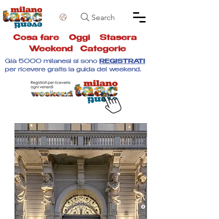
Search
Cosa fare
Oggi
Stasera
Weekend
Categorie
Già 5000 milanesi si sono
REGISTRATI
per ricevere gratis la guida del weekend.