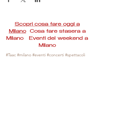
Scopri cosa fare oggi a
Milano
Cosa fare stasera a
Milano Eventi del weekend a
Milano
#Taac #milano #eventi #concerti #spettacoli
#rassegne #bambini #mostre #fotografia
#feste #mercati #fiere #teatro #giochi #locali
#serate #incontri #manifestazioni #sport
#negozi #sport #visiteguidate #convegni
#corsi #cibo
#vino
#shopping #serate
#milanoeventioggi #milanoeventiweekend
#milanoeventinavigli #eventimilanostasera
#mercatinimilano #eventimilano
#cosafareoggi #cosafaremilano.
N.B. Milano Eventi Taac non ha alcuna
responsabilità sull'eventuale annullamento,
variazione o sospensione di un evento, non