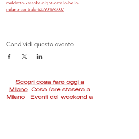
maldetto-karaoke-night-ostello-bello-
milano-centrale-633904695007
Condividi questo evento
Scopri cosa fare oggi a
Milano
Cosa fare stasera a
Milano Eventi del weekend a
Milano
#Taac #milano #eventi #concerti #spettacoli
#rassegne #bambini #mostre #fotografia
#feste #mercati #fiere #teatro #giochi #locali
#serate #incontri #manifestazioni #sport
#negozi #sport #visiteguidate #convegni