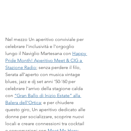
Nel mezzo Un aperitivo conviviale per 
celebrare l'inclusività e l'orgoglio 
lungo il Naviglio Martesana con 
Happy 
Pride Month! Aperitivo Meet & CIG a 
Stazione Radio
; senza perdere il filo, 
Serata all'aperto con musica vintage 
blues, jazz e dj set anni '50-'60 per 
celebrare l'arrivo della stagione calda 
con 
“Gran Ballo di Inizio Estate” alla 
Balera dell’Ortica
; e per chiudere 
questo giro, Un aperitivo dedicato alle 
donne per socializzare, scoprire nuovi 
locali e creare connessioni tra cocktail 
e conversazioni con 
Meet Me Here: 