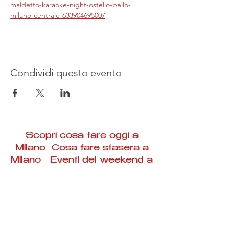
maldetto-karaoke-night-ostello-bello-
milano-centrale-633904695007
Condividi questo evento
Scopri cosa fare oggi a
Milano
Cosa fare stasera a
Milano Eventi del weekend a
Milano
#Taac #milano #eventi #concerti #spettacoli
#rassegne #bambini #mostre #fotografia
#feste #mercati #fiere #teatro #giochi #locali
#serate #incontri #manifestazioni #sport
#negozi #sport #visiteguidate #convegni