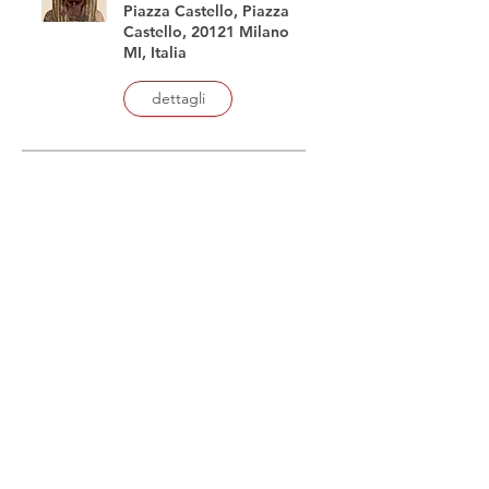
Piazza Castello, Piazza
Castello, 20121 Milano
MI, Italia
dettagli
Labzero6: qui si gioca
tutta estate
sab 07 ago
Via Giuseppe Giacosa,
44, Via Giuseppe
Giacosa, 44, 20127
Milano MI, Italia
dettagli