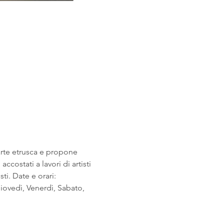
arte etrusca e propone 
costati a lavori di artisti 
i. Date e orari: 
ovedì, Venerdì, Sabato, 