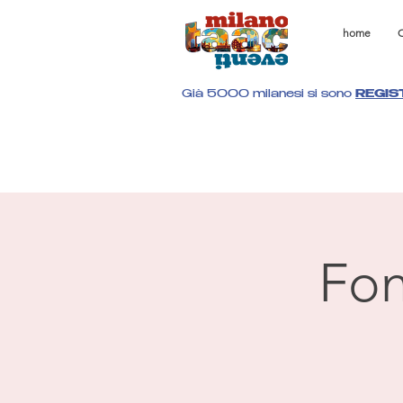
home
C
Già 5000 milanesi si sono
REGIS
Fon