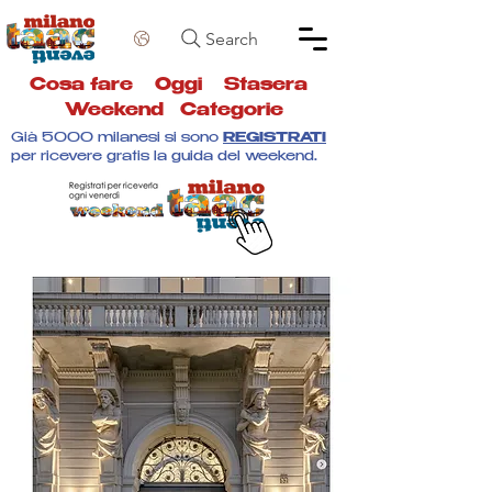
Search
Cosa fare
Oggi
Stasera
Weekend
Categorie
Già 5000 milanesi si sono
REGISTRATI
per ricevere gratis la guida del weekend.