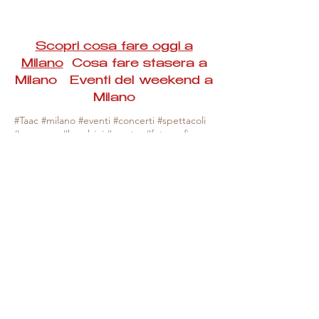
Scopri cosa fare oggi a
Milano
Cosa fare stasera a
Milano Eventi del weekend a
Milano
#Taac #milano #eventi #concerti #spettacoli
#rassegne #bambini #mostre #fotografia
#feste #mercati #fiere #teatro #giochi #locali
#serate #incontri #manifestazioni #sport
#negozi #sport #visiteguidate #convegni
#corsi #cibo
#vino
#shopping #serate
#milanoeventioggi #milanoeventiweekend
#milanoeventinavigli #eventimilanostasera
#mercatinimilano #eventimilano
#cosafareoggi #cosafaremilano.
N.B. Milano Eventi Taac non ha alcuna
responsabilità sull'eventuale annullamento,
variazione o sospensione di un evento, non
essendo mai uno degli organizzatori degli