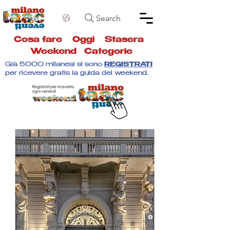
Search
Cosa fare
Oggi
Stasera
Weekend
Categorie
Già 5000 milanesi si sono
REGISTRATI
per ricevere gratis la guida del weekend.