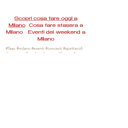
Scopri cosa fare oggi a
Milano
Cosa fare stasera a
Milano Eventi del weekend a
Milano
#Taac #milano #eventi #concerti #spettacoli
#rassegne #bambini #mostre #fotografia
#feste #mercati #fiere #teatro #giochi #locali
#serate #incontri #manifestazioni #sport
#negozi #sport #visiteguidate #convegni
#corsi #cibo
#vino
#shopping #serate
#milanoeventioggi #milanoeventiweekend
#milanoeventinavigli #eventimilanostasera
#mercatinimilano #eventimilano
#cosafareoggi #cosafaremilano.
N.B. Milano Eventi Taac non ha alcuna
responsabilità sull'eventuale annullamento,
variazione o sospensione di un evento, non
essendo mai uno degli organizzatori degli