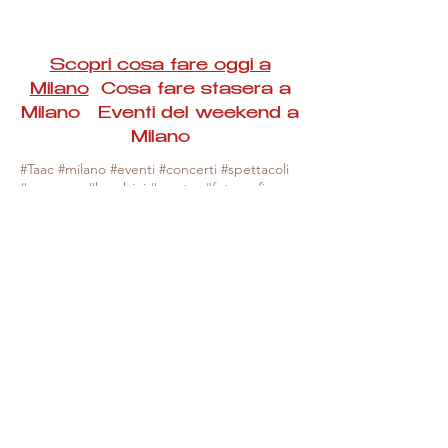
Scopri cosa fare oggi a
Milano
Cosa fare stasera a
Milano Eventi del weekend a
Milano
#Taac #milano #eventi #concerti #spettacoli
#rassegne #bambini #mostre #fotografia
#feste #mercati #fiere #teatro #giochi #locali
#serate #incontri #manifestazioni #sport
#negozi #sport #visiteguidate #convegni
#corsi #cibo
#vino
#shopping #serate
#milanoeventioggi #milanoeventiweekend
#milanoeventinavigli #eventimilanostasera
#mercatinimilano #eventimilano
#cosafareoggi #cosafaremilano.
N.B. Milano Eventi Taac non ha alcuna
responsabilità sull'eventuale annullamento,
variazione o sospensione di un evento, non
essendo mai uno degli organizzatori degli