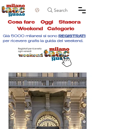
Search
Cosa fare
Oggi
Stasera
Weekend
Categorie
Già 5000 milanesi si sono
REGISTRATI
per ricevere gratis la guida del weekend.