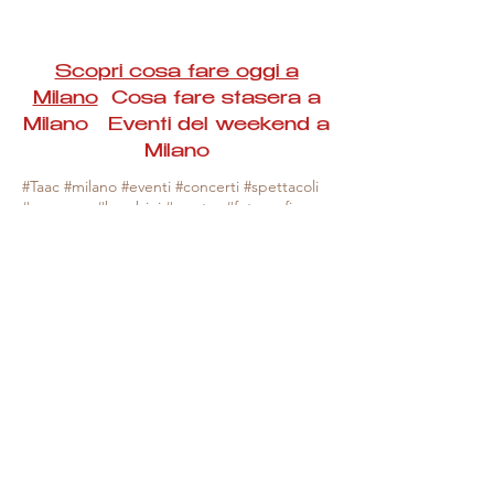
Scopri cosa fare oggi a
Milano
Cosa fare stasera a
Milano Eventi del weekend a
Milano
#Taac #milano #eventi #concerti #spettacoli
#rassegne #bambini #mostre #fotografia
#feste #mercati #fiere #teatro #giochi #locali
#serate #incontri #manifestazioni #sport
#negozi #sport #visiteguidate #convegni
#corsi #cibo
#vino
#shopping #serate
#milanoeventioggi #milanoeventiweekend
#milanoeventinavigli #eventimilanostasera
#mercatinimilano #eventimilano
#cosafareoggi #cosafaremilano.
N.B. Milano Eventi Taac non ha alcuna
responsabilità sull'eventuale annullamento,
variazione o sospensione di un evento, non
essendo mai uno degli organizzatori degli