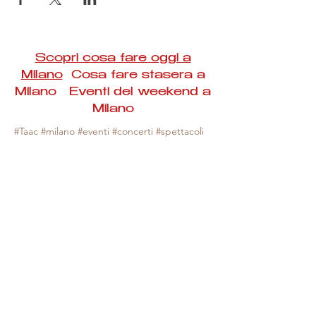
Scopri cosa fare oggi a
Milano
Cosa fare stasera a
Milano Eventi del weekend a
Milano
#Taac #milano #eventi #concerti #spettacoli
#rassegne #bambini #mostre #fotografia
#feste #mercati #fiere #teatro #giochi #locali
#serate #incontri #manifestazioni #sport
#negozi #sport #visiteguidate #convegni
#corsi #cibo
#vino
#shopping #serate
#milanoeventioggi #milanoeventiweekend
#milanoeventinavigli #eventimilanostasera
#mercatinimilano #eventimilano
#cosafareoggi #cosafaremilano.
N.B. Milano Eventi Taac non ha alcuna
responsabilità sull'eventuale annullamento,
variazione o sospensione di un evento, non