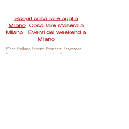
Scopri cosa fare oggi a
Milano
Cosa fare stasera a
Milano Eventi del weekend a
Milano
#Taac #milano #eventi #concerti #spettacoli
#rassegne #bambini #mostre #fotografia
#feste #mercati #fiere #teatro #giochi #locali
#serate #incontri #manifestazioni #sport
#negozi #sport #visiteguidate #convegni
#corsi #cibo
#vino
#shopping #serate
#milanoeventioggi #milanoeventiweekend
#milanoeventinavigli #eventimilanostasera
#mercatinimilano #eventimilano
#cosafareoggi #cosafaremilano.
N.B. Milano Eventi Taac non ha alcuna
responsabilità sull'eventuale annullamento,
variazione o sospensione di un evento, non
essendo mai uno degli organizzatori degli