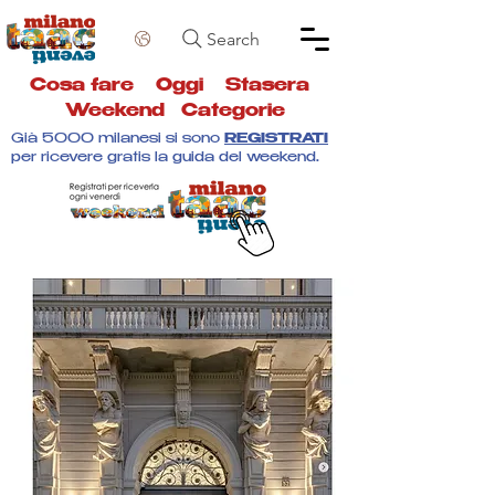
Search
Cosa fare
Oggi
Stasera
Weekend
Categorie
Già 5000 milanesi si sono
REGISTRATI
per ricevere gratis la guida del weekend.