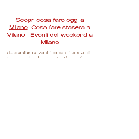
Scopri cosa fare oggi a
Milano
Cosa fare stasera a
Milano Eventi del weekend a
Milano
#Taac #milano #eventi #concerti #spettacoli
#rassegne #bambini #mostre #fotografia
#feste #mercati #fiere #teatro #giochi #locali
#serate #incontri #manifestazioni #sport
#negozi #sport #visiteguidate #convegni
#corsi #cibo
#vino
#shopping #serate
#milanoeventioggi #milanoeventiweekend
#milanoeventinavigli #eventimilanostasera
#mercatinimilano #eventimilano
#cosafareoggi #cosafaremilano.
N.B. Milano Eventi Taac non ha alcuna
responsabilità sull'eventuale annullamento,
variazione o sospensione di un evento, non
essendo mai uno degli organizzatori degli