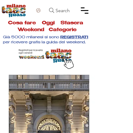
Search
Cosa fare
Oggi
Stasera
Weekend
Categorie
Già 5000 milanesi si sono
REGISTRATI
per ricevere gratis la guida del weekend.