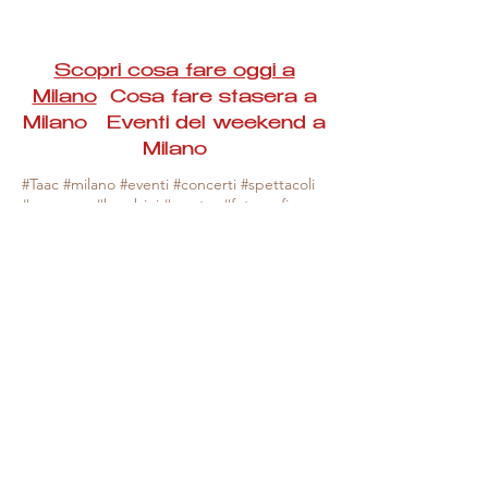
Scopri cosa fare oggi a
Milano
Cosa fare stasera a
Milano Eventi del weekend a
Milano
#Taac #milano #eventi #concerti #spettacoli
#rassegne #bambini #mostre #fotografia
#feste #mercati #fiere #teatro #giochi #locali
#serate #incontri #manifestazioni #sport
#negozi #sport #visiteguidate #convegni
#corsi #cibo
#vino
#shopping #serate
#milanoeventioggi #milanoeventiweekend
#milanoeventinavigli #eventimilanostasera
#mercatinimilano #eventimilano
#cosafareoggi #cosafaremilano.
N.B. Milano Eventi Taac non ha alcuna
responsabilità sull'eventuale annullamento,
variazione o sospensione di un evento, non
essendo mai uno degli organizzatori degli