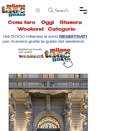
Search
Cosa fare
Oggi
Stasera
Weekend
Categorie
Già 5000 milanesi si sono
REGISTRATI
per ricevere gratis la guida del weekend.