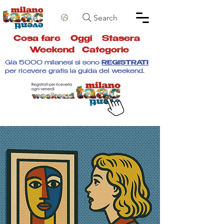
Search
Cosa fare
Oggi
Stasera
Weekend
Categorie
Già 5000 milanesi si sono
REGISTRATI
per ricevere gratis la guida del weekend.