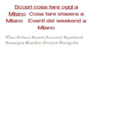
Scopri cosa fare oggi a
Milano
Cosa fare stasera a
Milano Eventi del weekend a
Milano
#Taac #milano #eventi #concerti #spettacoli
#rassegne #bambini #mostre #fotografia
#feste #mercati #fiere #teatro #giochi #locali
#serate #incontri #manifestazioni #sport
#negozi #sport #visiteguidate #convegni
#corsi #cibo
#vino
#shopping #serate
#milanoeventioggi #milanoeventiweekend
#milanoeventinavigli #eventimilanostasera
#mercatinimilano #eventimilano
#cosafareoggi #cosafaremilano.
N.B. Milano Eventi Taac non ha alcuna
responsabilità sull'eventuale annullamento,
variazione o sospensione di un evento, non
essendo mai uno degli organizzatori degli
stessi e, nella maggior parte dei casi,
avendo raccolta le informazioni