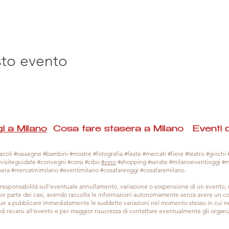
sto evento
i a Milano
Cosa fare stasera a Milano Eventi 
coli #rassegne #bambini #mostre #fotografia #feste #mercati #fiere #teatro #giochi #
#visiteguidate #convegni #corsi #cibo
#vino
#shopping #serate #milanoeventioggi #
sera #mercatinimilano #eventimilano #cosafareoggi #cosafaremilano.
responsabilità sull'eventuale annullamento, variazione o sospensione di un evento
gior parte dei casi, avendo raccolta le informazioni autonomamente senza avere un con
 a pubblicare immediatamente le suddette variazioni nel momento stesso in cui ne 
a di recarsi all'evento e per maggior risucrezza di contattare eventualmente gli organiz