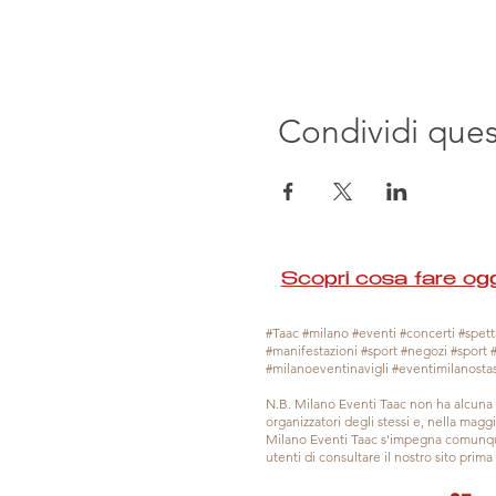
Condividi que
Scopri cosa fare ogg
#Taac #milano #eventi #concerti #spetta
#manifestazioni #sport #negozi #sport 
#milanoeventinavigli #eventimilanosta
N.B. Milano Eventi Taac non ha alcuna 
organizzatori degli stessi e, nella mag
Milano Eventi Taac s'impegna comunque
utenti di consultare il nostro sito prim