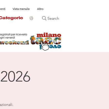
venti
Vista mensile
Altro
Search
Categorie
 2026
azionali.