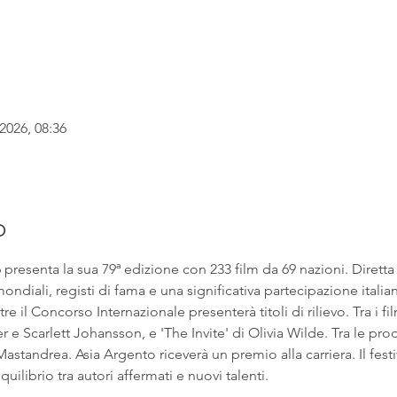
2026, 08:36
o
6 presenta la sua 79ª edizione con 233 film da 69 nazioni. Dirett
ndiali, registi di fama e una significativa partecipazione italian
e il Concorso Internazionale presenterà titoli di rilievo. Tra i fil
 Scarlett Johansson, e 'The Invite' di Olivia Wilde. Tra le prod
astandrea. Asia Argento riceverà un premio alla carriera. Il fest
uilibrio tra autori affermati e nuovi talenti.