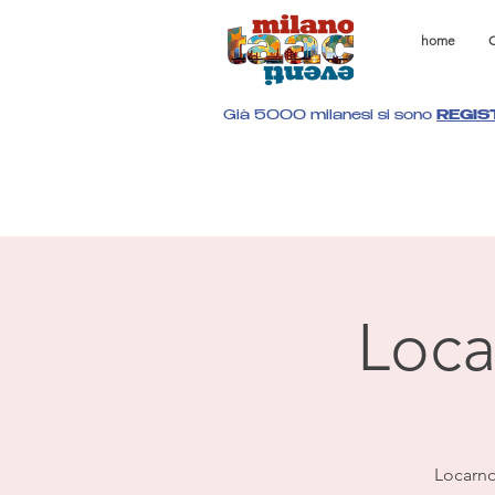
home
C
Già 5000 milanesi si sono
REGIS
Loca
Locarno 