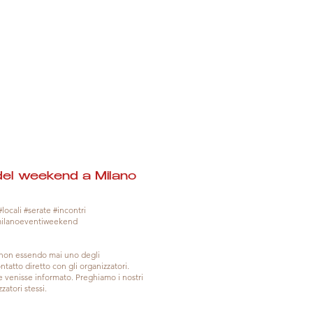
del weekend a Milano
locali #serate #incontri
milanoeventiweekend
, non essendo mai uno degli
tatto diretto con gli organizzatori.
venisse informato. Preghiamo i nostri
zatori stessi.