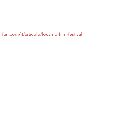
fun.com/it/articolo/locarno-film-festival