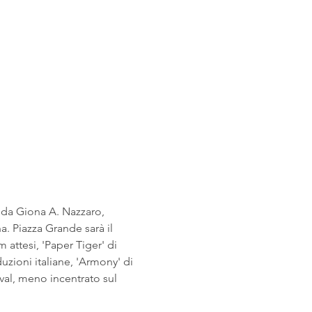
a da Giona A. Nazzaro, 
a. Piazza Grande sarà il 
m attesi, 'Paper Tiger' di 
uzioni italiane, 'Armony' di 
ival, meno incentrato sul 