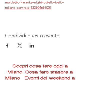
maldetto-karaoke-night-ostello-bello-
milano-centrale-633904695007
Condividi questo evento
Scopri cosa fare oggi a
Milano
Cosa fare stasera a
Milano Eventi del weekend a
Milano
#Taac #milano #eventi #concerti #spettacoli
#rassegne #bambini #mostre #fotografia
#feste #mercati #fiere #teatro #giochi #locali
#serate #incontri #manifestazioni #sport
#negozi #sport #visiteguidate #convegni