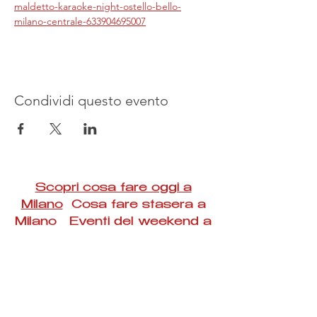
maldetto-karaoke-night-ostello-bello-
milano-centrale-633904695007
Condividi questo evento
Scopri cosa fare oggi a
Milano
Cosa fare stasera a
Milano Eventi del weekend a
Milano
#Taac #milano #eventi #concerti #spettacoli
#rassegne #bambini #mostre #fotografia
#feste #mercati #fiere #teatro #giochi #locali
#serate #incontri #manifestazioni #sport
#negozi #sport #visiteguidate #convegni