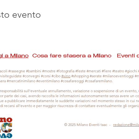
sto evento
i a Milano
Cosa fare stasera a Milano Eventi 
coli #rassegne #bambini #mostre #fotografia #feste #mercati #fiere #teatro #giochi #
#visiteguidate #convegni #corsi #cibo
#vino
#shopping #serate #milanoeventioggi #
sera #mercatinimilano #eventimilano #cosafareoggi #cosafaremilano.
responsabilità sull'eventuale annullamento, variazione o sospensione di un evento
gior parte dei casi, avendo raccolta le informazioni autonomamente senza avere un con
 a pubblicare immediatamente le suddette variazioni nel momento stesso in cui ne 
a di recarsi all'evento e per maggior risucrezza di contattare eventualmente gli organiz
© 2025 Milano Eventi taac -
redazione@mil