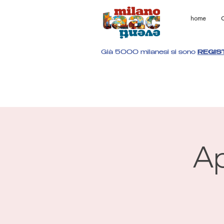
home
C
Già 5000 milanesi si sono
REGIS
Ap