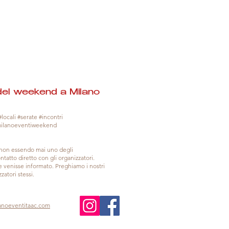
del weekend a Milano
locali #serate #incontri
milanoeventiweekend
, non essendo mai uno degli
tatto diretto con gli organizzatori.
venisse informato. Preghiamo i nostri
zatori stessi.
anoeventitaac.com