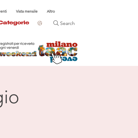
venti
Vista mensile
Altro
Search
Categorie
gio