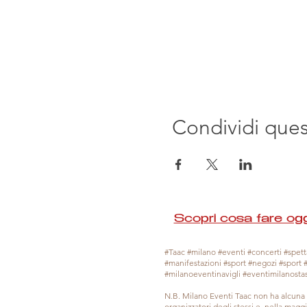
Condividi que
Scopri cosa fare ogg
#Taac #milano #eventi #concerti #spetta
#manifestazioni #sport #negozi #sport 
#milanoeventinavigli #eventimilanosta
N.B. Milano Eventi Taac non ha alcuna 
organizzatori degli stessi e, nella mag