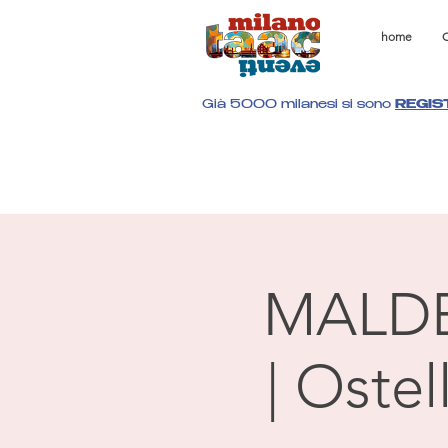
home
C
Già 5000 milanesi si sono
REGIS
MALD
| Oste