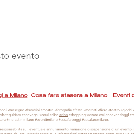
sto evento
i a Milano
Cosa fare stasera a Milano Eventi 
coli #rassegne #bambini #mostre #fotografia #feste #mercati #fiere #teatro #giochi #
#visiteguidate #convegni #corsi #cibo
#vino
#shopping #serate #milanoeventioggi #
sera #mercatinimilano #eventimilano #cosafareoggi #cosafaremilano.
responsabilità sull'eventuale annullamento, variazione o sospensione di un evento
gior parte dei casi, avendo raccolta le informazioni autonomamente senza avere un con