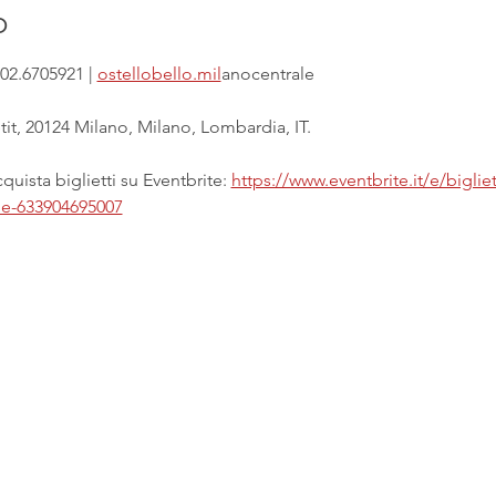
o
02.6705921 | 
ostellobello.mil
anocentrale
it, 20124 Milano, Milano, Lombardia, IT.
uista biglietti su Eventbrite: 
https://www.eventbrite.it/e/biglie
ale-633904695007