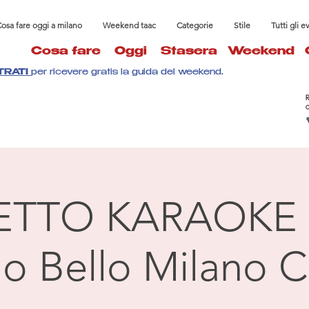
osa fare oggi a milano
Weekend taac
Categorie
Stile
Tutti gli e
Cosa fare
Oggi
Stasera
Weekend
TRATI
per ricevere gratis la guida del weekend.
ETTO KARAOKE 
llo Bello Milano C