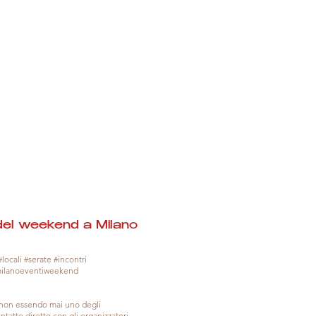
del weekend a Milano
locali #serate #incontri
milanoeventiweekend
, non essendo mai uno degli
tatto diretto con gli organizzatori.