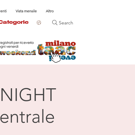
venti
Vista mensile
Altro
Search
Categorie
NIGHT
entrale