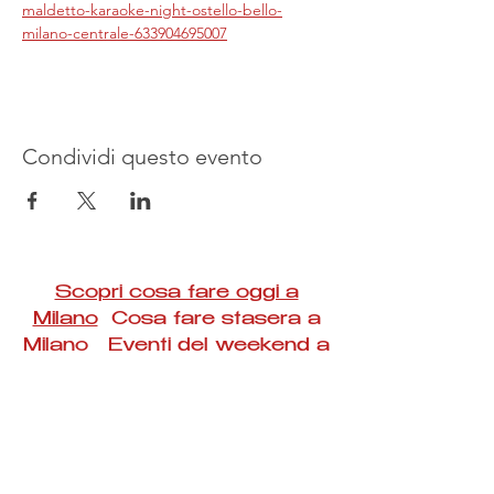
maldetto-karaoke-night-ostello-bello-
milano-centrale-633904695007
Condividi questo evento
Scopri cosa fare oggi a
Milano
Cosa fare stasera a
Milano Eventi del weekend a
Milano
#Taac #milano #eventi #concerti #spettacoli
#rassegne #bambini #mostre #fotografia
#feste #mercati #fiere #teatro #giochi #locali
#serate #incontri #manifestazioni #sport
#negozi #sport #visiteguidate #convegni