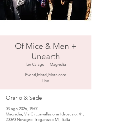
Of Mice & Men +
Unearth
lun 03 ago
  |  
Magnolia
Eventi,Metal,Metalcore
Live
Orario & Sede
03 ago 2026, 19:00
Magnolia, Via Circonvallazione Idroscalo, 41,
20090 Novegro-Tregarezzo MI, Italia