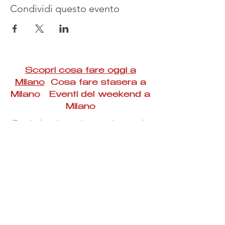
Condividi questo evento
Scopri cosa fare oggi a
Milano
Cosa fare stasera a
Milano Eventi del weekend a
Milano
#Taac #milano #eventi #concerti #spettacoli
#rassegne #bambini #mostre #fotografia
#feste #mercati #fiere #teatro #giochi #locali
#serate #incontri #manifestazioni #sport
#negozi #sport #visiteguidate #convegni
#corsi #cibo
#vino
#shopping #serate
#milanoeventioggi #milanoeventiweekend
#milanoeventinavigli #eventimilanostasera
#mercatinimilano #eventimilano
#cosafareoggi #cosafaremilano.