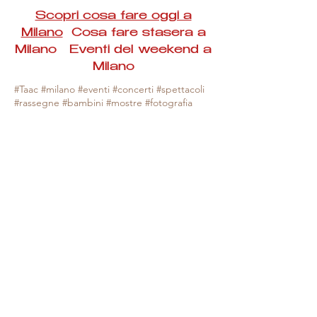
Scopri cosa fare oggi a
Milano
Cosa fare stasera a
Milano Eventi del weekend a
Milano
#Taac #milano #eventi #concerti #spettacoli
#rassegne #bambini #mostre #fotografia
#feste #mercati #fiere #teatro #giochi #locali
#serate #incontri #manifestazioni #sport
#negozi #sport #visiteguidate #convegni
#corsi #cibo
#vino
#shopping #serate
#milanoeventioggi #milanoeventiweekend
#milanoeventinavigli #eventimilanostasera
#mercatinimilano #eventimilano
#cosafareoggi #cosafaremilano.
N.B. Milano Eventi Taac non ha alcuna
responsabilità sull'eventuale annullamento,
variazione o sospensione di un evento, non
essendo mai uno degli organizzatori degli
stessi e, nella maggior parte dei casi,
avendo raccolta le informazioni