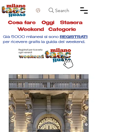
Search
Cosa fare
Oggi
Stasera
Weekend
Categorie
Già 5000 milanesi si sono
REGISTRATI
per ricevere gratis la guida del weekend.