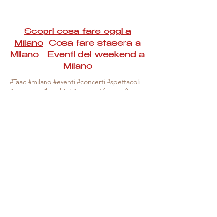
Scopri cosa fare oggi a
Milano
Cosa fare stasera a
Milano Eventi del weekend a
Milano
#Taac #milano #eventi #concerti #spettacoli
#rassegne #bambini #mostre #fotografia
#feste #mercati #fiere #teatro #giochi #locali
#serate #incontri #manifestazioni #sport
#negozi #sport #visiteguidate #convegni
#corsi #cibo
#vino
#shopping #serate
#milanoeventioggi #milanoeventiweekend
#milanoeventinavigli #eventimilanostasera
#mercatinimilano #eventimilano
#cosafareoggi #cosafaremilano.
N.B. Milano Eventi Taac non ha alcuna
responsabilità sull'eventuale annullamento,
variazione o sospensione di un evento, non
essendo mai uno degli organizzatori degli