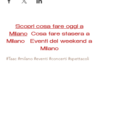
Scopri cosa fare oggi a
Milano
Cosa fare stasera a
Milano Eventi del weekend a
Milano
#Taac #milano #eventi #concerti #spettacoli
#rassegne #bambini #mostre #fotografia
#feste #mercati #fiere #teatro #giochi #locali
#serate #incontri #manifestazioni #sport
#negozi #sport #visiteguidate #convegni
#corsi #cibo
#vino
#shopping #serate
#milanoeventioggi #milanoeventiweekend
#milanoeventinavigli #eventimilanostasera
#mercatinimilano #eventimilano
#cosafareoggi #cosafaremilano.
N.B. Milano Eventi Taac non ha alcuna
responsabilità sull'eventuale annullamento,
variazione o sospensione di un evento, non