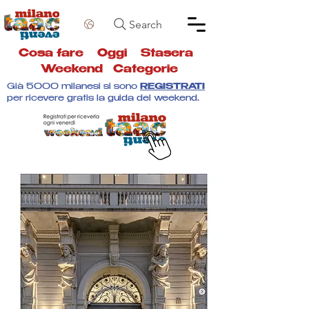
Search
Cosa fare
Oggi
Stasera
Weekend
Categorie
Già 5000 milanesi si sono
REGISTRATI
per ricevere gratis la guida del weekend.