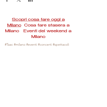
Scopri cosa fare oggi a
Milano
Cosa fare stasera a
Milano Eventi del weekend a
Milano
#Taac #milano #eventi #concerti #spettacoli
#rassegne #bambini #mostre #fotografia
#feste #mercati #fiere #teatro #giochi #locali
#serate #incontri #manifestazioni #sport
#negozi #sport #visiteguidate #convegni
#corsi #cibo
#vino
#shopping #serate
#milanoeventioggi #milanoeventiweekend
#milanoeventinavigli #eventimilanostasera
#mercatinimilano #eventimilano
#cosafareoggi #cosafaremilano.
N.B. Milano Eventi Taac non ha alcuna
responsabilità sull'eventuale annullamento,
variazione o sospensione di un evento, non