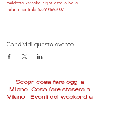
maldetto-karaoke-night-ostello-bello-
milano-centrale-633904695007
Condividi questo evento
Scopri cosa fare oggi a
Milano
Cosa fare stasera a
Milano Eventi del weekend a
Milano
#Taac #milano #eventi #concerti #spettacoli
#rassegne #bambini #mostre #fotografia
#feste #mercati #fiere #teatro #giochi #locali
#serate #incontri #manifestazioni #sport
#negozi #sport #visiteguidate #convegni