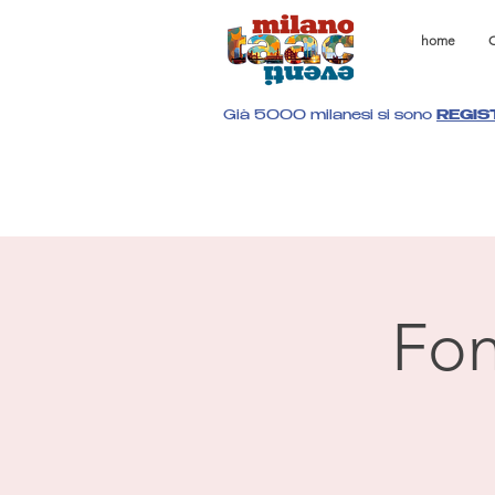
home
C
Già 5000 milanesi si sono
REGIS
Fon