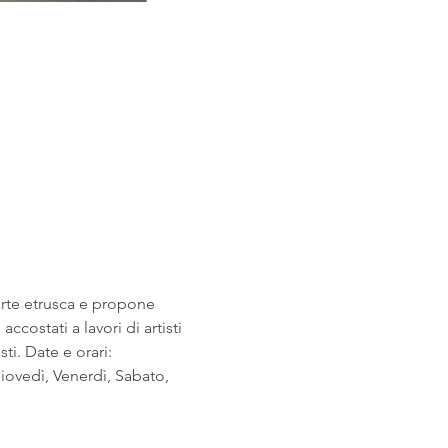
arte etrusca e propone 
costati a lavori di artisti 
i. Date e orari: 
ovedì, Venerdì, Sabato, 