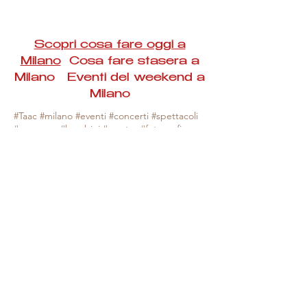
Scopri cosa fare oggi a
Milano
Cosa fare stasera a
Milano Eventi del weekend a
Milano
#Taac #milano #eventi #concerti #spettacoli
#rassegne #bambini #mostre #fotografia
#feste #mercati #fiere #teatro #giochi #locali
#serate #incontri #manifestazioni #sport
#negozi #sport #visiteguidate #convegni
#corsi #cibo
#vino
#shopping #serate
#milanoeventioggi #milanoeventiweekend
#milanoeventinavigli #eventimilanostasera
#mercatinimilano #eventimilano
#cosafareoggi #cosafaremilano.
N.B. Milano Eventi Taac non ha alcuna
responsabilità sull'eventuale annullamento,
variazione o sospensione di un evento, non
essendo mai uno degli organizzatori degli