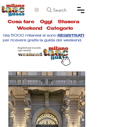
Search
Cosa fare
Oggi
Stasera
Weekend
Categorie
Già 5000 milanesi si sono
REGISTRATI
per ricevere gratis la guida del weekend.