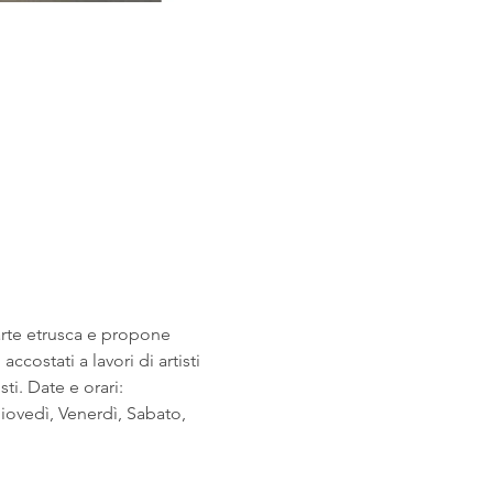
arte etrusca e propone 
costati a lavori di artisti 
i. Date e orari: 
ovedì, Venerdì, Sabato, 