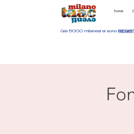
home
C
Già 5000 milanesi si sono
REGIS
Fon