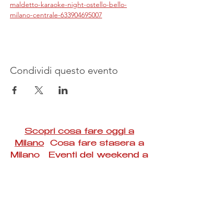
maldetto-karaoke-night-ostello-bello-
milano-centrale-633904695007
Condividi questo evento
Scopri cosa fare oggi a
Milano
Cosa fare stasera a
Milano Eventi del weekend a
Milano
#Taac #milano #eventi #concerti #spettacoli
#rassegne #bambini #mostre #fotografia
#feste #mercati #fiere #teatro #giochi #locali
#serate #incontri #manifestazioni #sport
#negozi #sport #visiteguidate #convegni