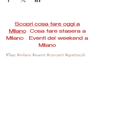
Scopri cosa fare oggi a
Milano
Cosa fare stasera a
Milano Eventi del weekend a
Milano
#Taac #milano #eventi #concerti #spettacoli
#rassegne #bambini #mostre #fotografia
#feste #mercati #fiere #teatro #giochi #locali
#serate #incontri #manifestazioni #sport
#negozi #sport #visiteguidate #convegni
#corsi #cibo
#vino
#shopping #serate
#milanoeventioggi #milanoeventiweekend
#milanoeventinavigli #eventimilanostasera
#mercatinimilano #eventimilano
#cosafareoggi #cosafaremilano.
N.B. Milano Eventi Taac non ha alcuna
responsabilità sull'eventuale annullamento,
variazione o sospensione di un evento, non