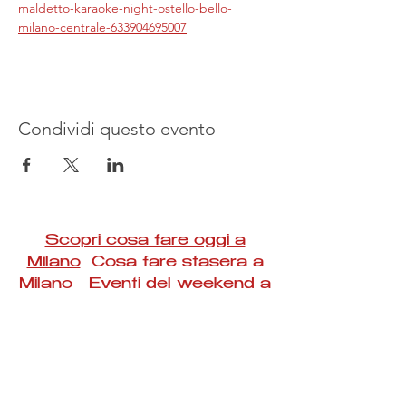
maldetto-karaoke-night-ostello-bello-
milano-centrale-633904695007
Condividi questo evento
Scopri cosa fare oggi a
Milano
Cosa fare stasera a
Milano Eventi del weekend a
Milano
#Taac #milano #eventi #concerti #spettacoli
#rassegne #bambini #mostre #fotografia
#feste #mercati #fiere #teatro #giochi #locali
#serate #incontri #manifestazioni #sport
#negozi #sport #visiteguidate #convegni