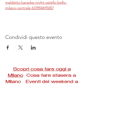
maldetto-karaoke-night-ostello-bello-
milano-centrale-633904695007
Condividi questo evento
Scopri cosa fare oggi a
Milano
Cosa fare stasera a
Milano Eventi del weekend a
Milano
#Taac #milano #eventi #concerti #spettacoli
#rassegne #bambini #mostre #fotografia
#feste #mercati #fiere #teatro #giochi #locali
#serate #incontri #manifestazioni #sport
#negozi #sport #visiteguidate #convegni