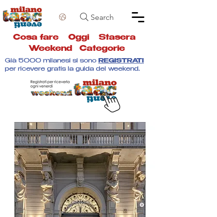
Search
Cosa fare
Oggi
Stasera
Weekend
Categorie
Già 5000 milanesi si sono
REGISTRATI
per ricevere gratis la guida del weekend.