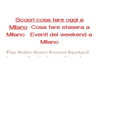
Scopri cosa fare oggi a
Milano
Cosa fare stasera a
Milano Eventi del weekend a
Milano
#Taac #milano #eventi #concerti #spettacoli
#rassegne #bambini #mostre #fotografia
#feste #mercati #fiere #teatro #giochi #locali
#serate #incontri #manifestazioni #sport
#negozi #sport #visiteguidate #convegni
#corsi #cibo
#vino
#shopping #serate
#milanoeventioggi #milanoeventiweekend
#milanoeventinavigli #eventimilanostasera
#mercatinimilano #eventimilano
#cosafareoggi #cosafaremilano.
N.B. Milano Eventi Taac non ha alcuna
responsabilità sull'eventuale annullamento,
variazione o sospensione di un evento, non
essendo mai uno degli organizzatori degli