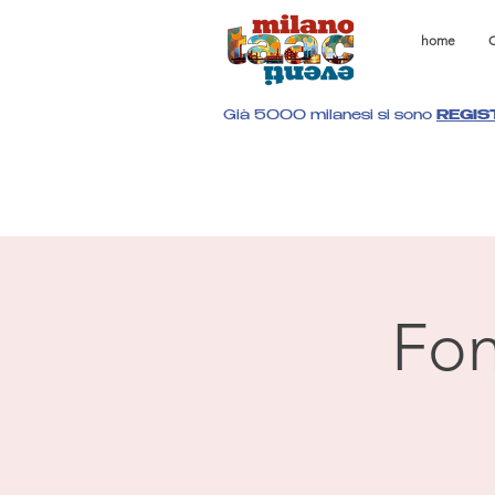
home
C
Già 5000 milanesi si sono
REGIS
Fon