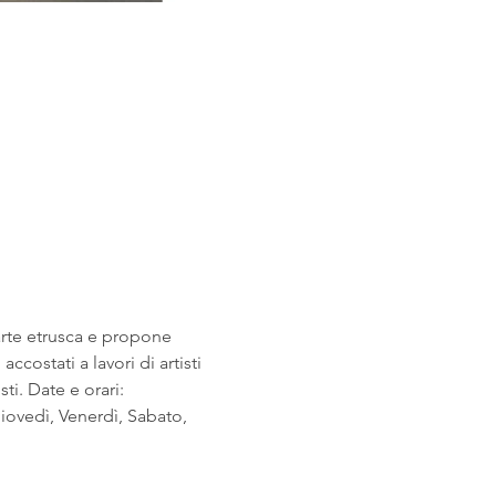
arte etrusca e propone 
costati a lavori di artisti 
i. Date e orari: 
ovedì, Venerdì, Sabato, 