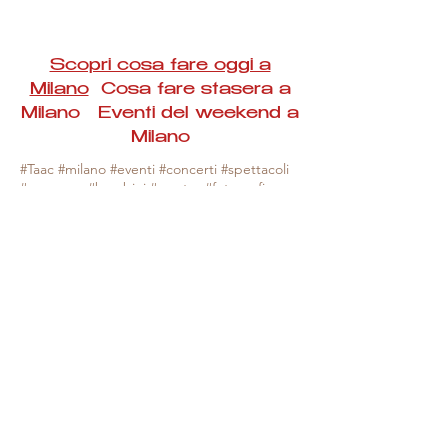
Scopri cosa fare oggi a
Milano
Cosa fare stasera a
Milano Eventi del weekend a
Milano
#Taac #milano #eventi #concerti #spettacoli
#rassegne #bambini #mostre #fotografia
#feste #mercati #fiere #teatro #giochi #locali
#serate #incontri #manifestazioni #sport
#negozi #sport #visiteguidate #convegni
#corsi #cibo
#vino
#shopping #serate
#milanoeventioggi #milanoeventiweekend
#milanoeventinavigli #eventimilanostasera
#mercatinimilano #eventimilano
#cosafareoggi #cosafaremilano.
N.B. Milano Eventi Taac non ha alcuna
responsabilità sull'eventuale annullamento,
variazione o sospensione di un evento, non
essendo mai uno degli organizzatori degli