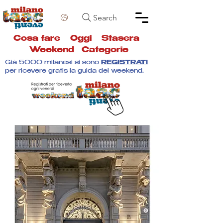
Search
Cosa fare
Oggi
Stasera
Weekend
Categorie
Già 5000 milanesi si sono
REGISTRATI
per ricevere gratis la guida del weekend.