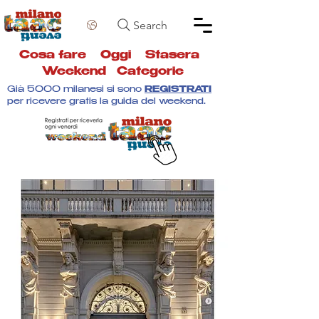
Search
Cosa fare
Oggi
Stasera
Weekend
Categorie
Già 5000 milanesi si sono
REGISTRATI
per ricevere gratis la guida del weekend.