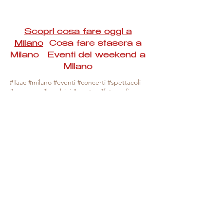
Scopri cosa fare oggi a
Milano
Cosa fare stasera a
Milano Eventi del weekend a
Milano
#Taac #milano #eventi #concerti #spettacoli
#rassegne #bambini #mostre #fotografia
#feste #mercati #fiere #teatro #giochi #locali
#serate #incontri #manifestazioni #sport
#negozi #sport #visiteguidate #convegni
#corsi #cibo
#vino
#shopping #serate
#milanoeventioggi #milanoeventiweekend
#milanoeventinavigli #eventimilanostasera
#mercatinimilano #eventimilano
#cosafareoggi #cosafaremilano.
N.B. Milano Eventi Taac non ha alcuna
responsabilità sull'eventuale annullamento,
variazione o sospensione di un evento, non
essendo mai uno degli organizzatori degli