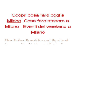
Scopri cosa fare oggi a
Milano
Cosa fare stasera a
Milano Eventi del weekend a
Milano
#Taac #milano #eventi #concerti #spettacoli
#rassegne #bambini #mostre #fotografia
#feste #mercati #fiere #teatro #giochi #locali
#serate #incontri #manifestazioni #sport
#negozi #sport #visiteguidate #convegni
#corsi #cibo
#vino
#shopping #serate
#milanoeventioggi #milanoeventiweekend
#milanoeventinavigli #eventimilanostasera
#mercatinimilano #eventimilano
#cosafareoggi #cosafaremilano.
N.B. Milano Eventi Taac non ha alcuna
responsabilità sull'eventuale annullamento,
variazione o sospensione di un evento, non
essendo mai uno degli organizzatori degli