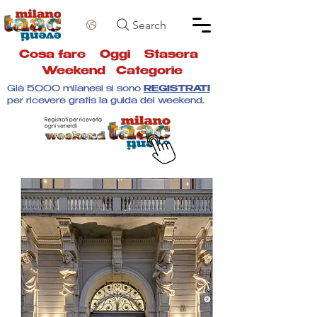
Search
Cosa fare
Oggi
Stasera
Weekend
Categorie
Già 5000 milanesi si sono
REGISTRATI
per ricevere gratis la guida del weekend.