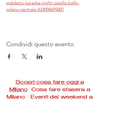
maldetto-karaoke-night-ostello-bello-
milano-centrale-633904695007
Condividi questo evento
Scopri cosa fare oggi a
Milano
Cosa fare stasera a
Milano Eventi del weekend a
Milano
#Taac #milano #eventi #concerti #spettacoli
#rassegne #bambini #mostre #fotografia
#feste #mercati #fiere #teatro #giochi #locali
#serate #incontri #manifestazioni #sport
#negozi #sport #visiteguidate #convegni