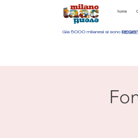
home
C
Già 5000 milanesi si sono
REGIS
Fon