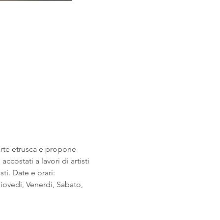
arte etrusca e propone 
costati a lavori di artisti 
i. Date e orari: 
ovedì, Venerdì, Sabato, 