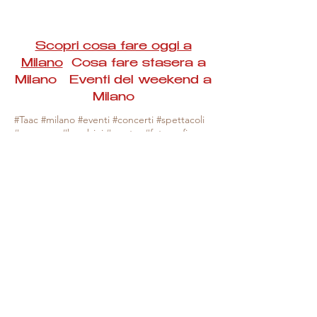
Scopri cosa fare oggi a
Milano
Cosa fare stasera a
Milano Eventi del weekend a
Milano
#Taac #milano #eventi #concerti #spettacoli
#rassegne #bambini #mostre #fotografia
#feste #mercati #fiere #teatro #giochi #locali
#serate #incontri #manifestazioni #sport
#negozi #sport #visiteguidate #convegni
#corsi #cibo
#vino
#shopping #serate
#milanoeventioggi #milanoeventiweekend
#milanoeventinavigli #eventimilanostasera
#mercatinimilano #eventimilano
#cosafareoggi #cosafaremilano.
N.B. Milano Eventi Taac non ha alcuna
responsabilità sull'eventuale annullamento,
variazione o sospensione di un evento, non
essendo mai uno degli organizzatori degli