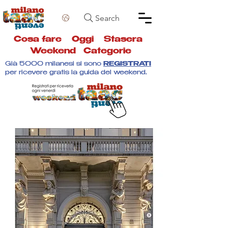
Search
Cosa fare
Oggi
Stasera
Weekend
Categorie
Già 5000 milanesi si sono
REGISTRATI
per ricevere gratis la guida del weekend.