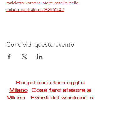
maldetto-karaoke-night-ostello-bello-
milano-centrale-633904695007
Condividi questo evento
Scopri cosa fare oggi a
Milano
Cosa fare stasera a
Milano Eventi del weekend a
Milano
#Taac #milano #eventi #concerti #spettacoli
#rassegne #bambini #mostre #fotografia
#feste #mercati #fiere #teatro #giochi #locali
#serate #incontri #manifestazioni #sport
#negozi #sport #visiteguidate #convegni