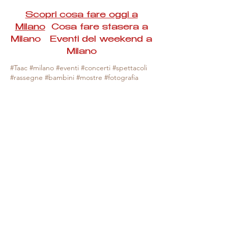
Scopri cosa fare oggi a
Milano
Cosa fare stasera a
Milano Eventi del weekend a
Milano
#Taac #milano #eventi #concerti #spettacoli
#rassegne #bambini #mostre #fotografia
#feste #mercati #fiere #teatro #giochi #locali
#serate #incontri #manifestazioni #sport
#negozi #sport #visiteguidate #convegni
#corsi #cibo
#vino
#shopping #serate
#milanoeventioggi #milanoeventiweekend
#milanoeventinavigli #eventimilanostasera
#mercatinimilano #eventimilano
#cosafareoggi #cosafaremilano.
N.B. Milano Eventi Taac non ha alcuna
responsabilità sull'eventuale annullamento,
variazione o sospensione di un evento, non
essendo mai uno degli organizzatori degli
stessi e, nella maggior parte dei casi,
avendo raccolta le informazioni