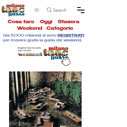
Search
Cosa fare
Oggi
Stasera
Weekend
Categorie
Già 5000 milanesi si sono
REGISTRATI
per ricevere gratis la guida del weekend.