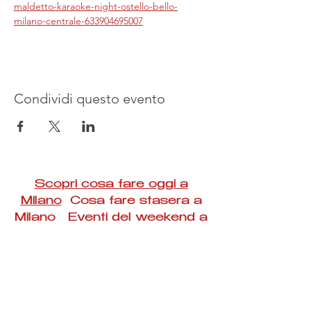
maldetto-karaoke-night-ostello-bello-
milano-centrale-633904695007
Condividi questo evento
Scopri cosa fare oggi a
Milano
Cosa fare stasera a
Milano Eventi del weekend a
Milano
#Taac #milano #eventi #concerti #spettacoli
#rassegne #bambini #mostre #fotografia
#feste #mercati #fiere #teatro #giochi #locali
#serate #incontri #manifestazioni #sport
#negozi #sport #visiteguidate #convegni